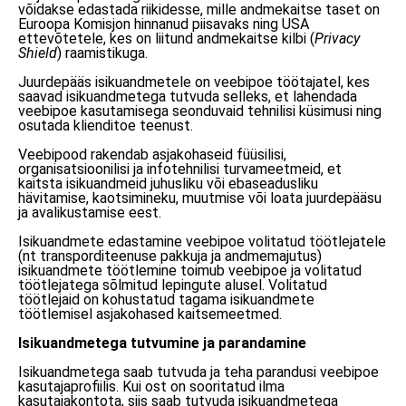
võidakse edastada riikidesse, mille andmekaitse taset on
Euroopa Komisjon hinnanud piisavaks ning USA
ettevõtetele, kes on liitund andmekaitse kilbi (
Privacy
Shield
) raamistikuga.
Juurdepääs isikuandmetele on veebipoe töötajatel, kes
saavad isikuandmetega tutvuda selleks, et lahendada
veebipoe kasutamisega seonduvaid tehnilisi küsimusi ning
osutada klienditoe teenust.
Veebipood rakendab asjakohaseid füüsilisi,
organisatsioonilisi ja infotehnilisi turvameetmeid, et
kaitsta isikuandmeid juhusliku või ebaseadusliku
hävitamise, kaotsimineku, muutmise või loata juurdepääsu
ja avalikustamise eest.
Isikuandmete edastamine veebipoe volitatud töötlejatele
(nt transporditeenuse pakkuja ja andmemajutus)
isikuandmete töötlemine toimub veebipoe ja volitatud
töötlejatega sõlmitud lepingute alusel. Volitatud
töötlejaid on kohustatud tagama isikuandmete
töötlemisel asjakohased kaitsemeetmed.
Isikuandmetega tutvumine ja parandamine
Isikuandmetega saab tutvuda ja teha parandusi veebipoe
kasutajaprofiilis. Kui ost on sooritatud ilma
kasutajakontota, siis saab tutvuda isikuandmetega