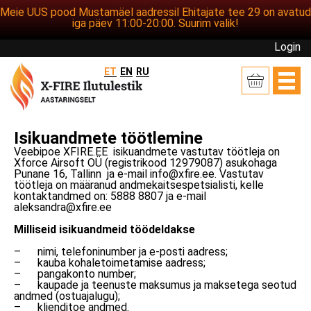
Meie UUS pood Mustamäel aadressil Ehitajate tee 29 on avatud
iga päev 11:00-20:00. Suurim valik!
Login
ET
EN
RU
Isikuandmete töötlemine
Veebipoe XFIRE.EE isikuandmete vastutav töötleja on
Xforce Airsoft OÜ (registrikood 12979087) asukohaga
Punane 16, Tallinn ja e-mail info@xfire.ee. Vastutav
töötleja on määranud andmekaitsespetsialisti, kelle
kontaktandmed on: 5888 8807 ja e-mail
aleksandra@xfire.ee
Milliseid isikuandmeid töödeldakse
– nimi, telefoninumber ja e-posti aadress;
– kauba kohaletoimetamise aadress;
– pangakonto number;
– kaupade ja teenuste maksumus ja maksetega seotud
andmed (ostuajalugu);
– klienditoe andmed.