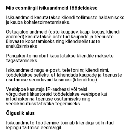
Mis eesmärgil isikuandmeid töödeldakse
Isikuandmeid kasutatakse kliendi tellimuste haldamiseks
ja kauba kohaletoimetamiseks.
Ostuajaloo andmeid (ostu kuupäev, kaup, kogus, kliendi
andmed) kasutatakse ostetud kaupade ja teenuste
ülevaate koostamiseks ning kliendieelistuste
analüüsimiseks
Pangakonto numbrit kasutatakse kliendile maksete
tagastamiseks.
Isikuandmeid nagu e-post, telefoni nr, kliendi nimi,
töödeldakse selleks, et lahendada kaupade ja teenuste
osutamise seonduvaid küsimusi (klienditugi).
Veebipoe kasutaja IP-aadressi või teisi
võrguidentifikaatoreid töödeldakse veebipoe kui
infoühiskonna teenuse osutamiseks ning
veebikasutusstatistika tegemiseks.
Õiguslik alus
Isikuandmete töötlemine toimub kliendiga sõlmitud
lepingu täitmise eesmärgil.