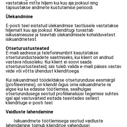
vastatakse mitte hiljem kui kuu aja jooksul ning
täpsustakse andmete kustutamise perioodi.
Ülekandmine
E-posti teel esitatud ülekandmise taotlusele vastatakse
hiljemalt kuu aja jooksul. Klienditugi tuvastab
isikusamasuse ja teavitab ülekandmisele kohalduvatest
isikuandmetest.
Otseturustusteated
E-maili aadressi ja telefoninumbrit kasutatakse
otseturundusteadete saatmiseks, kui klient on andnud
vastava nõusoleku. Kui klient ei soovi saada
otseturustusteateid, siis tuleb valida e-maili päises vastav
viide või võtta ühendust klienditoega.
Kui isikuandmeid töödeldakse otseturunduse eesmärgil
(profileerimine), on kliendil õigus oma isikuandmete nii
algse kui ka edasise töötlemise, sealhulgas
otseturundusega seotud profiilianalüüsi tegemise suhtes
igal ajal vastuväiteid esitada teavitades sellest
kliendituge e-posti teel.
Vaidluste lahendamine
Isikuandmete töötlemisega seotud vaidluste
lahendamine toimub klienditoe vahendusel