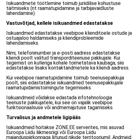
Isikuandmete töötlemine toimub juriidilise kohustuse
täitmiseks (nt raamatupidamine ja tarbijavaidluste
lahendamine).
Vastuvõtjad, kellele isikuandmed edastatakse
Isikuandmed edastatakse veebipoe klienditoele ostude ja
ostuajaloo haldamiseks ja kliendiprobleemide
lahendamiseks.
Nimi, telefoninumber ja e-posti aadress edastatakse
kliendi poolt valitud transporditeenuse pakkujale. Kui
tegemist on kulleriga kohale toimetatava kaubaga, siis
edastatakse lisaks kontaktandmetele ka kliendi aadress.
Kui veebipoe raamatupidamine toimub teenusepakkuja
poolt, siis edastatakse isikuandmed teenusepakkujale
raamatupidamistoimingute tegemiseks.
Isikuandmeid võidakse edastada infotehnoloogia
teenuste pakkujatele, kui see on vajalik veebipoe
funktsionaalsuse või andmemajutuse tagamiseks.
Turvalisus ja andmetele ligipääs
Isikuandmeid hoitakse ZONE.EE serverites, mis asuvad
Euroopa Liidu liikmesriigi või Euroopa Liidu
majanduspiirkonnaga liitunud riikide territooriumil. Andmeid