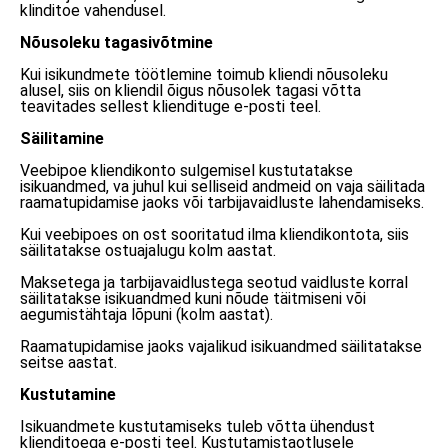
klinditoe vahendusel.
Nõusoleku tagasivõtmine
Kui isikundmete töötlemine toimub kliendi nõusoleku
alusel, siis on kliendil õigus nõusolek tagasi võtta
teavitades sellest kliendituge e-posti teel.
Säilitamine
Veebipoe kliendikonto sulgemisel kustutatakse
isikuandmed, va juhul kui selliseid andmeid on vaja säilitada
raamatupidamise jaoks või tarbijavaidluste lahendamiseks.
Kui veebipoes on ost sooritatud ilma kliendikontota, siis
säilitatakse ostuajalugu kolm aastat.
Maksetega ja tarbijavaidlustega seotud vaidluste korral
säilitatakse isikuandmed kuni nõude täitmiseni või
aegumistähtaja lõpuni (kolm aastat).
Raamatupidamise jaoks vajalikud isikuandmed säilitatakse
seitse aastat.
Kustutamine
Isikuandmete kustutamiseks tuleb võtta ühendust
klienditoega e-posti teel. Kustutamistaotlusele