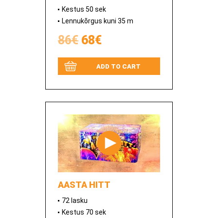
Kestus 50 sek
Lennukõrgus kuni 35 m
86€
68€
ADD TO CART
AASTA HITT
72 lasku
Kestus 70 sek