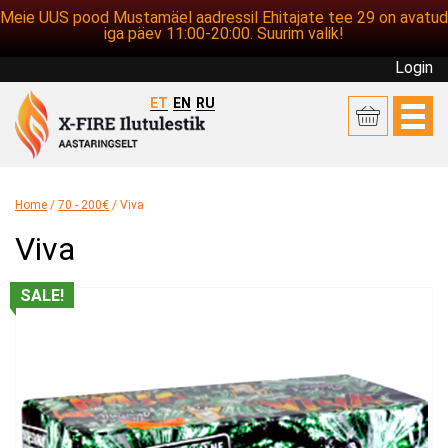
Meie UUS pood Mustamäel aadressil Ehitajate tee 29 on avatud
iga päev 11:00-20:00. Suurim valik!
Login
ET
EN
RU
Home
/
70 - 200€
/ Viva
Viva
SALE!