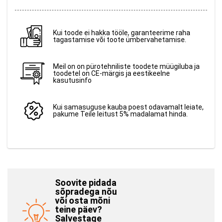
Kui toode ei hakka tööle, garanteerime raha
tagastamise või toote ümbervahetamise.
Meil on on pürotehniliste toodete müügiluba ja
toodetel on CE-märgis ja eestikeelne
kasutusinfo
Kui samasuguse kauba poest odavamalt leiate,
pakume Teile leitust 5% madalamat hinda.
Soovite pidada
sõpradega nõu
või osta mõni
teine päev?
Salvestage