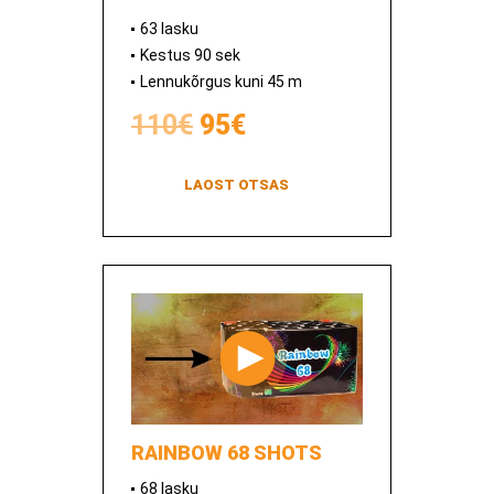
63 lasku
Kestus 90 sek
Lennukõrgus kuni 45 m
110€
95€
LAOST OTSAS
RAINBOW 68 SHOTS
68 lasku