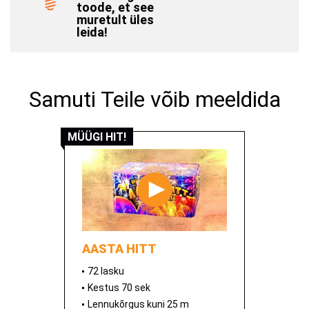
toode, et see
muretult üles
leida!
Samuti Teile võib meeldida
MÜÜGI HIT!
AASTA HITT
72 lasku
Kestus 70 sek
Lennukõrgus kuni 25 m